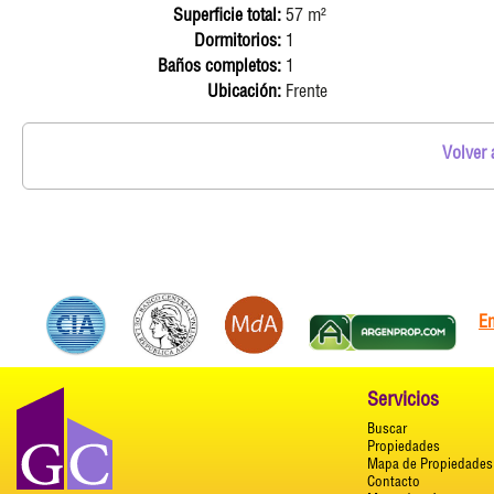
Superficie total:
57 m²
Dormitorios:
1
Baños completos:
1
Ubicación:
Frente
Volver 
E
Servicios
Buscar
Propiedades
Mapa de Propiedades
Contacto